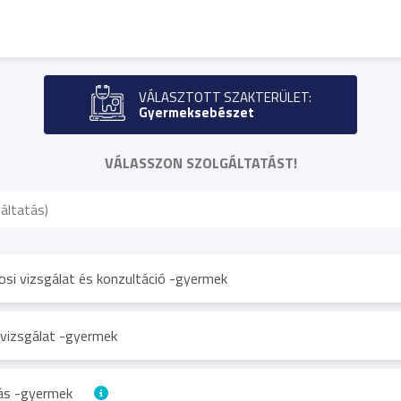
VÁLASZTOTT SZAKTERÜLET:
Gyermeksebészet
VÁLASSZON SZOLGÁLTATÁST!
osi vizsgálat és konzultáció -gyermek
 vizsgálat -gyermek
tás -gyermek