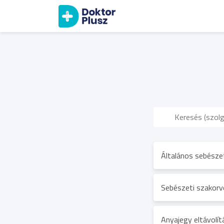
Általános sebészet
Sebészeti szakorvo
Anyajegy eltávolít