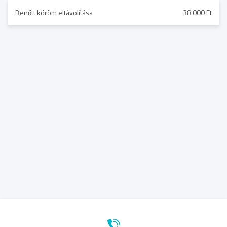
Benőtt köröm eltávolítása
38 000 Ft