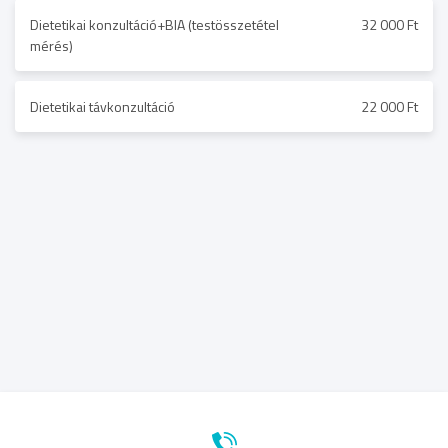
Dietetikai konzultáció+BIA (testösszetétel
32 000 Ft
mérés)
Dietetikai távkonzultáció
22 000 Ft