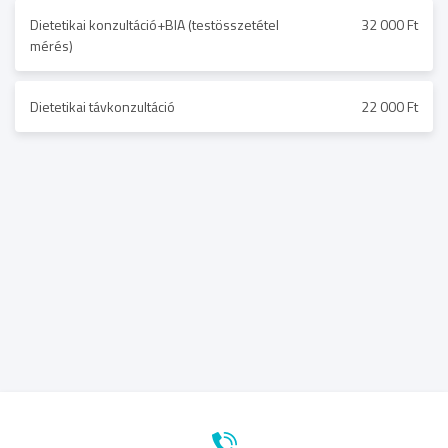
Dietetikai konzultáció+BIA (testösszetétel
32 000 Ft
mérés)
Dietetikai távkonzultáció
22 000 Ft